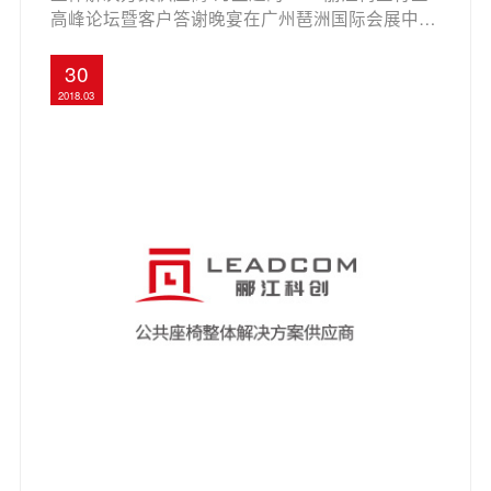
高峰论坛暨客户答谢晚宴在广州琶洲国际会展中心
隆重举行。广东省家具协会会长王克、副会长张承
志、丽江椅业营销中心总经理张建伟、丽江椅业集
30
团工程研究中心总经理刘恒科、西北工业大学余隋
2018.03
怀教授、Frank D. Garavelli CEO和自世界各地的数
百名业界人士齐聚一堂，共赴这一行业盛会。