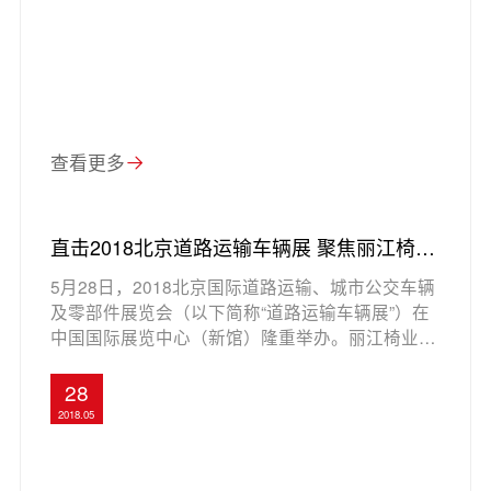
查看更多
直击2018北京道路运输车辆展 聚焦丽江椅业
汽车座椅解决方案
5月28日，2018北京国际道路运输、城市公交车辆
及零部件展览会（以下简称“道路运输车辆展”）在
中国国际展览中心（新馆）隆重举办。丽江椅业携
旗下汽车座椅系列产品和解决方案惊艳亮相本届展
会。
28
2018.05