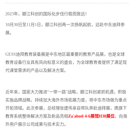
20
23
年，
郦江科创
的国际化步伐行稳而致远
！
10月30日
至
11
月
1日，
郦江科创
再一次扬帆起航，远赴中东迪拜参
展
。
GESS迪拜教育装备展是中东地区最重要的教育产品展，也是全球
教育设备行业具有风向标意义的盛会，为全球教育者提供
了
满足现
代课堂需求的产品以及解决方案
。
近年来，国家大力推进
“一带一路”战略，
郦江科创紧抓机遇，
积极
实施品牌战略，持续加大海外市场拓展力度
，
将中东市场做为重点
开拓领域。此次参展，总经理张建伟
亲自
带队
奔赴迪拜展，
携旗下
教育系统
整体解决方案及新品亮相
Za'abeel 4-6展馆H30展位
，
向海
外用户展示公司成果与技术实力。