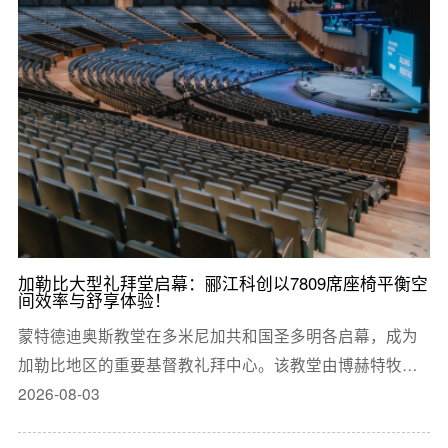
加勒比大型礼拜堂启幕：郦江科创以7809席座椅平衡空
间效率与舒享体验！
蒙特德迪奥斯教堂在多米尼加共和国圣多明各启幕，成为
加勒比地区的重要基督教礼拜中心。该教堂由博赫特牧者
团队主导，建筑面积达16000平方米，设有7809个由郦江
2026-08-03
科创提供的定制化座椅。项目在设计中平衡了容量、舒适