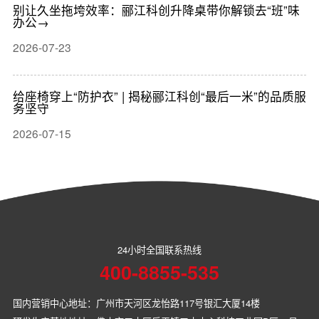
和安全，采用LS-10601P礼堂座椅，确保高密度布局的同
别让久坐拖垮效率：郦江科创升降桌带你解锁去“班”味
办公→
时提供舒适的乘坐体验，并严格遵循安全规范。
2026-07-23
给座椅穿上“防护衣” | 揭秘郦江科创“最后一米”的品质服
务坚守
2026-07-15
24小时全国联系热线
400-8855-535
国内营销中心地址：广州市天河区龙怡路117号银汇大厦14楼