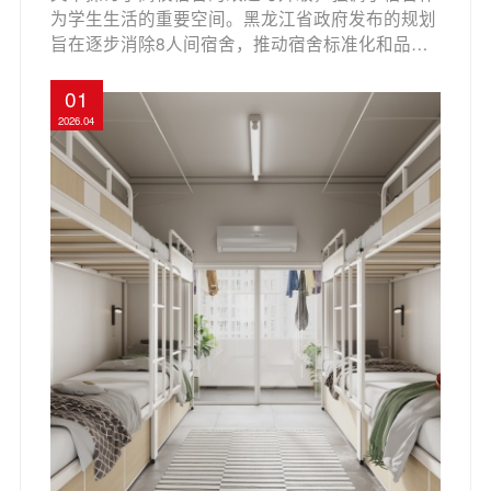
为学生生活的重要空间。黑龙江省政府发布的规划
旨在逐步消除8人间宿舍，推动宿舍标准化和品质
化升级。郦江科创公寓床通过灵活多变的设计，满
足高校在宿舍改造中的多样化需求，提升居住品
01
质。文章介绍了朗悦系列公寓床的特点，包括简约
2026.04
时尚的设计、实用性与美学的结合，以及定制化服
务，旨在为老旧宿舍注入新生机，提升整体居住体
验。