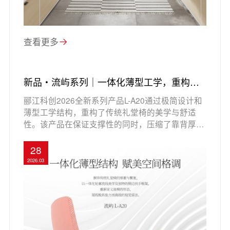
查看更多
新品・流屿系列｜一体化薄型工学，重构场
地坪效
郦江科创2026全新系列产品L-A20通过极简设计和
薄型工学结构，重构了传统礼堂椅的美学与舒适
性。该产品在保证支撑性的同时，压缩了靠背厚
度，提供更宽敞的腿部空间，并能在相同场地面积
下增加座位数量，显著提升场地坪效。L-A20还配
28
备了隐藏式翻折写字板，细腻的边缘设计确保使用
2026.03
过程顺畅无干扰。其靠背设计贴合人体脊柱，提供
长时间坐姿的舒适体验。此外，产品提供多种色彩
定制方案，适配不同空间风格，展现高端与活力的
完美结合。