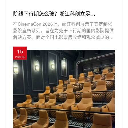
院线下行期怎么破？郦江科创立足
CinemaCon，以定制座椅适配多元影院业态
在CinemaCon 2026上，郦江科创展示了其定制化
影院座椅系列，旨在为处于下行期的国内影院提供
解决方案。面对全国电影票房收缩和观众减少的挑
战，影院需要通过精准定位和差异化竞争来生存。
郦江科创专注于满足不同影院的需求，推出豪华沙
15
发系列和小沙发系列，以提升观影体验并激活闲置
2026.04
空间，满足高端和小型影院的市场需求。