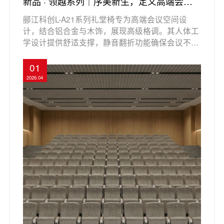
新品 · 领越系列｜序美新生，定义高端会议
空间
郦江科创L-A21系列礼堂椅专为高端会议空间设
计，结合铝合金与木饰，展现高级格调。其人体工
学设计提供舒适支撑，静音翻折功能确保会议不受
干扰，内置充电插座实现美观与安全的完美结合。
每一处设计都旨在提升会议体验，使座椅成为空间
01
的亮点与高效会议的理想搭档。
2026.04