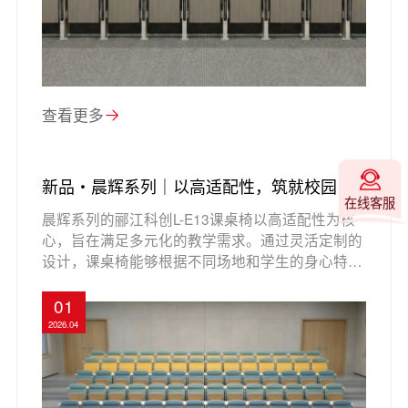
查看更多
新品・晨辉系列｜以高适配性，筑就校园新
在线客服
课堂
晨辉系列的郦江科创L-E13课桌椅以高适配性为核
心，旨在满足多元化的教学需求。通过灵活定制的
设计，课桌椅能够根据不同场地和学生的身心特点
进行调整，提供舒适的学习体验。其分段式座背和
人体工学设计有效缓解久坐疲劳，同时内置的减震
01
消声机构确保安静的学习环境。此外，丰富的个性
2026.04
化配色方案为教室增添了青春气息，提升了整体视
觉美感。