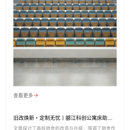
查看更多
旧改焕新・定制无忧丨郦江科创公寓床助力
高校宿舍品质升级
文章探讨了高校宿舍的改造与升级，强调了宿舍作