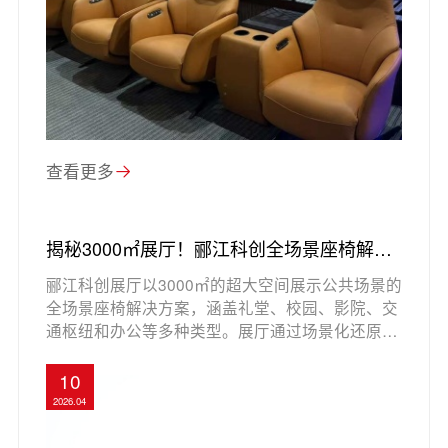
查看更多
揭秘3000㎡展厅！郦江科创全场景座椅解决
方案邀您品鉴
郦江科创展厅以3000㎡的超大空间展示公共场景的
全场景座椅解决方案，涵盖礼堂、校园、影院、交
通枢纽和办公等多种类型。展厅通过场景化还原，
让参观者亲身体验产品的舒适性和适配性，满足不
同公共空间的功能需求与美学期待。郦江科创凭借
10
28年的行业经验，提供专业、优质的服务，致力于
2026.04
实现公共空间的高效利用与价值释放。