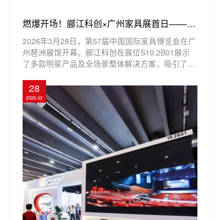
燃爆开场！郦江科创×广州家具展首日——有
产品，更有解决方案
2026年3月28日，第57届中国国际家具博览会在广
州琶洲展馆开幕。郦江科创在展位S10.2B01展示
了多款明星产品及全场景整体解决方案，吸引了众
多参展商和观众。展位设计结合品牌色与流行色，
展现空间布局的合理性。郦江科创提供礼堂和教育
28
空间的定制解决方案，满足美观、舒适和功能需
2026.03
求，助力校园建设和现代化教学。公寓床系列则通
过多功能设计满足生活与学习的需求。