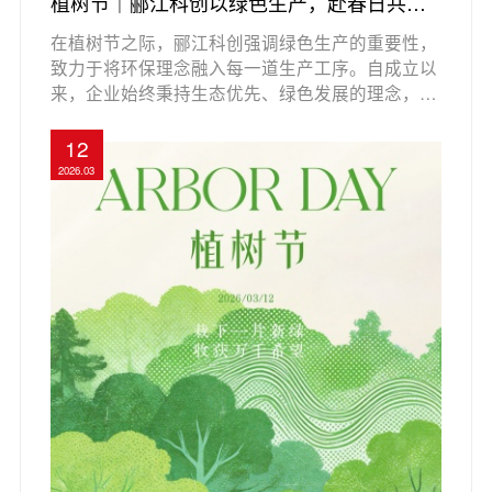
植树节｜郦江科创以绿色生产，赴春日共生
之约
在植树节之际，郦江科创强调绿色生产的重要性，
致力于将环保理念融入每一道生产工序。自成立以
来，企业始终秉持生态优先、绿色发展的理念，通
过投资绿色能源和水资源循环利用，推动高质量发
展。郦江科创的工业园区实施严格的环保措施，确
12
保生产过程中的废弃物最小化，并获得多项环境管
2026.03
理认证，展现了其在绿色生产方面的责任与承诺。