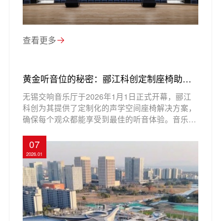
查看更多
黄金听音位的秘密：郦江科创定制座椅助阵
无锡交响音乐厅首演！
无锡交响音乐厅于2026年1月1日正式开幕，郦江
科创为其提供了定制化的声学空间座椅解决方案，
确保每个观众都能享受到最佳的听音体验。音乐厅
以“太湖明月”为设计灵感，采用国际顶级NR15声学
标准，配合创新的“葡萄园”布局和特殊的声学结
07
构，创造出清晰、均匀的声场。首演现场，观众无
2026.01
论坐在哪个位置都能感受到丰富的混响和舒适的听
感，展现了科技与艺术的完美结合。