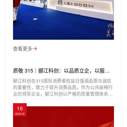
查看更多
质敬 315｜郦江科创：以品质立企，以服务
致远
郦江科创在315国际消费者权益日强调品质与诚信
的重要性，致力于提升消费品质。作为公共座椅行
业的领军企业，郦江科创以严格的质量管理体系和
全流程质检保障产品质量，确保每一件产品都符合
高标准。此外，公司还建立了完善的售后服务体
16
系，提供全方位的客户支持，体现了对消费者的责
2026.03
任与承诺。