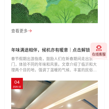
查看更多
年味满途相伴，候机亦有暖意｜点击解锁新
在线客服
春出游指南↘
春节假期出游指南，鼓励人们在新春期间走出家
门，体验不同的年味和风景。文章介绍了临沂和大
理两个目的地，强调了温暖的气候、丰富的民俗活
动和美食。临沂以温泉和革命纪念馆为特色，而大
理则以自然风光和文化氛围吸引游客。临沂机场的
04
新航站楼将为旅客提供更舒适的候机体验，营造温
2026.02
馨的氛围。