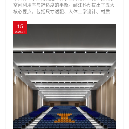
空间利用率与舒适度的平衡。郦江科创提出了五大
核心要点，包括尺寸适配、人体工学设计、材质选
择、功能性以及旧场改造，帮助用户在有限空间内
实现最佳座椅配置。通过LS-13601系列礼堂椅的
15
介绍，文章提供了具体的挑选建议，确保在满足多
2026.01
元需求的同时，提升使用体验。